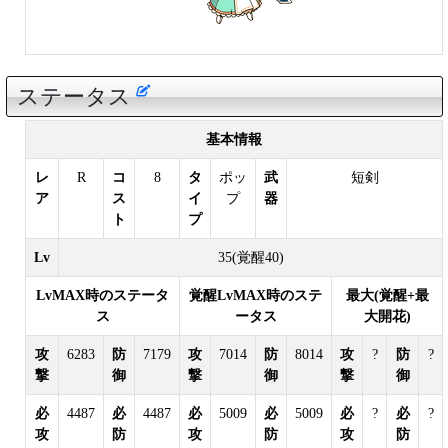
ステータス
基本情報
レ
R
コ
8
タ
ポッ
武
短剣
ア
ス
イ
プ
器
ト
プ
Lv
35(覚醒40)
LvMAX時のステータ
覚醒LvMAX時のステ
最大(覚醒+最
ス
ータス
大開花)
攻
6283
防
7179
攻
7014
防
8014
攻
?
防
?
撃
御
撃
御
撃
御
必
4487
必
4487
必
5009
必
5009
必
?
必
?
攻
防
攻
防
攻
防