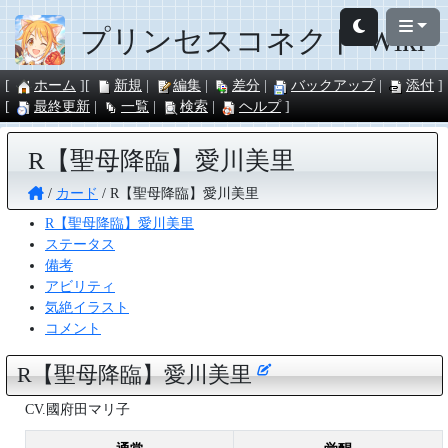
プリンセスコネクト Wiki
ホーム
新規
編集
差分
バックアップ
添付
最終更新
一覧
検索
ヘルプ
R【聖母降臨】愛川美里
カード
R【聖母降臨】愛川美里
R【聖母降臨】愛川美里
ステータス
備考
アビリティ
気絶イラスト
コメント
R【聖母降臨】愛川美里
CV.國府田マリ子