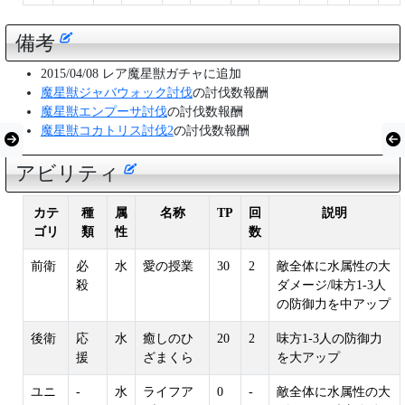
備考
2015/04/08 レア魔星獣ガチャに追加
魔星獣ジャバウォック討伐
の討伐数報酬
魔星獣エンプーサ討伐
の討伐数報酬
魔星獣コカトリス討伐2
の討伐数報酬
アビリティ
カテ
種
属
名称
TP
回
説明
ゴリ
類
性
数
前衛
必
水
愛の授業
30
2
敵全体に水属性の大
殺
ダメージ/味方1-3人
の防御力を中アップ
後衛
応
水
癒しのひ
20
2
味方1-3人の防御力
援
ざまくら
を大アップ
ユニ
-
水
ライフア
0
-
敵全体に水属性の大