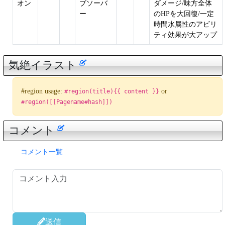
オン
ブソーバ
ダメージ/味方全体
ー
のHPを大回復/一定
時間水属性のアビリ
ティ効果が大アップ
気絶イラスト
#region usage:
or
#region(title){{ content }}
#region([[Pagename#hash]])
コメント
コメント一覧
送信